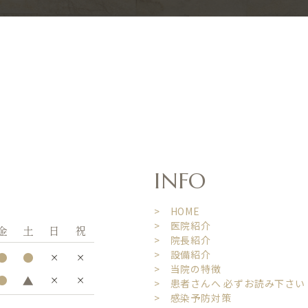
INFO
> HOME
> 医院紹介
金
土
日
祝
> 院長紹介
> 設備紹介
●
●
×
×
> 当院の特徴
●
▲
×
×
> 患者さんへ 必ずお読み下さい
> 感染予防対策