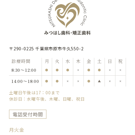
〒290-0225 千葉県市原市牛久550-2
診療時間
月
火
水
木
金
土
日
祝
8:30〜12:00
●
●
●
×
●
●
×
×
14:00〜18:00
●
●
×
×
●
▲
×
×
土曜日午後は17：00まで
休診日：水曜午後、木曜、日曜、祝日
電話受付時間
月火金