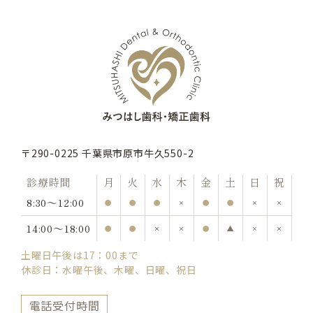
〒290-0225 千葉県市原市牛久550-2
診療時間
月
火
水
木
金
土
日
祝
8:30〜12:00
●
●
●
×
●
●
×
×
14:00〜18:00
●
●
×
×
●
▲
×
×
土曜日午後は17：00まで
休診日：水曜午後、木曜、日曜、祝日
電話受付時間