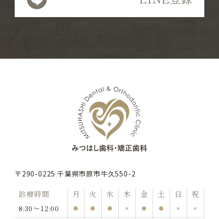
〒290-0225 千葉県市原市牛久550-2
診療時間
月
火
水
木
金
土
日
祝
8:30〜12:00
●
●
●
×
●
●
×
×