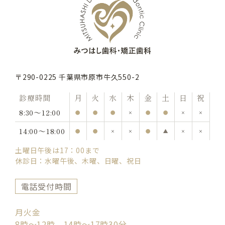
〒290-0225 千葉県市原市牛久550-2
診療時間
月
火
水
木
金
土
日
祝
8:30〜12:00
●
●
●
×
●
●
×
×
14:00〜18:00
●
●
×
×
●
▲
×
×
土曜日午後は17：00まで
休診日：水曜午後、木曜、日曜、祝日
電話受付時間
月火金
8時〜12時、14時〜17時30分